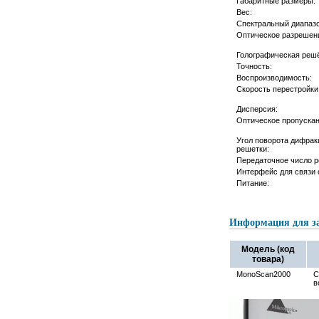
Габаритные размеры:
Вес:
Спектральный диапазо
Оптическое разрешен
Голографическая решё
Точность:
Воспроизводимость:
Скорость перестройки
Дисперсия:
Оптическое пропускан
Угол поворота дифрак
решетки:
Передаточное число р
Интерфейс для связи 
Питание:
Информация для з
Модель (код
товара)
MonoScan2000
C
в