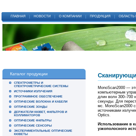
ГЛАВНАЯ
НОВОСТИ
О КОМПАНИИ
ПРОДУКЦИЯ
ОБЛАСТЬ
Каталог продукции
Сканирующи
СПЕКТРОМЕТРЫ И
СПЕКТРОМЕТРИЧЕСКИЕ СИСТЕМЫ
MonoScan2000 — эт
ИСТОЧНИКИ ИЗЛУЧЕНИЯ
компьютерным управ
длин волн 300–700 н
ПРОГРАММНОЕ ОБЕСПЕЧЕНИЕ
секунды. Для перест
ОПТИЧЕСКИЕ ВОЛОКНА И КАБЕЛИ
мс. MonoScan2000 с
ОПТИЧЕСКИЕ ЗОНДЫ
источниками излуче
ДЕРЖАТЕЛИ КЮВЕТ, ФИЛЬТРОВ И
Optics.
КОЛЛИМАТОРОВ
ОПТИЧЕСКИЕ ФИЛЬТРЫ
Использование в к
ОПТИЧЕСКИЕ СЕНСОРЫ
узкополосного ист
ЭКСПЕРИМЕНТАЛЬНЫЕ ОПТИЧЕСКИЕ
КЮВЕТЫ