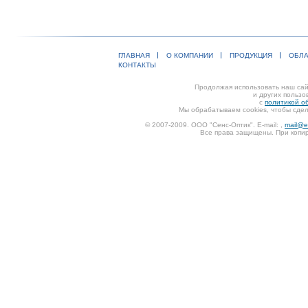
ГЛАВНАЯ
О КОМПАНИИ
ПРОДУКЦИЯ
ОБЛА
КОНТАКТЫ
Продолжая использовать наш сайт
и других пользо
с
политикой о
Мы обрабатываем cookies, чтобы сдел
© 2007-2009. ООО "Сенс-Оптик". E-mail:
,
mail@e
Все права защищены. При копир