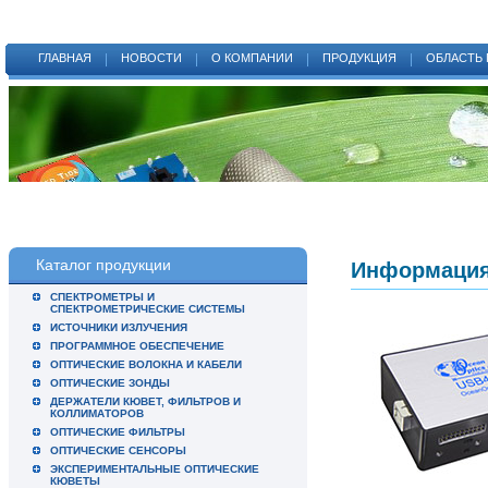
ГЛАВНАЯ
НОВОСТИ
О КОМПАНИИ
ПРОДУКЦИЯ
ОБЛАСТЬ
Каталог продукции
Информация 
СПЕКТРОМЕТРЫ И
СПЕКТРОМЕТРИЧЕСКИЕ СИСТЕМЫ
ИСТОЧНИКИ ИЗЛУЧЕНИЯ
ПРОГРАММНОЕ ОБЕСПЕЧЕНИЕ
ОПТИЧЕСКИЕ ВОЛОКНА И КАБЕЛИ
ОПТИЧЕСКИЕ ЗОНДЫ
ДЕРЖАТЕЛИ КЮВЕТ, ФИЛЬТРОВ И
КОЛЛИМАТОРОВ
ОПТИЧЕСКИЕ ФИЛЬТРЫ
ОПТИЧЕСКИЕ СЕНСОРЫ
ЭКСПЕРИМЕНТАЛЬНЫЕ ОПТИЧЕСКИЕ
КЮВЕТЫ