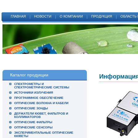
ГЛАВНАЯ
НОВОСТИ
О КОМПАНИИ
ПРОДУКЦИЯ
ОБЛАСТЬ
Каталог продукции
Информация 
СПЕКТРОМЕТРЫ И
СПЕКТРОМЕТРИЧЕСКИЕ СИСТЕМЫ
ИСТОЧНИКИ ИЗЛУЧЕНИЯ
ПРОГРАММНОЕ ОБЕСПЕЧЕНИЕ
ОПТИЧЕСКИЕ ВОЛОКНА И КАБЕЛИ
ОПТИЧЕСКИЕ ЗОНДЫ
ДЕРЖАТЕЛИ КЮВЕТ, ФИЛЬТРОВ И
КОЛЛИМАТОРОВ
ОПТИЧЕСКИЕ ФИЛЬТРЫ
ОПТИЧЕСКИЕ СЕНСОРЫ
ЭКСПЕРИМЕНТАЛЬНЫЕ ОПТИЧЕСКИЕ
КЮВЕТЫ