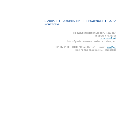
ГЛАВНАЯ
О КОМПАНИИ
ПРОДУКЦИЯ
ОБЛА
КОНТАКТЫ
Продолжая использовать наш сайт
и других пользо
с
политикой о
Мы обрабатываем cookies, чтобы сдел
© 2007-2009. ООО "Сенс-Оптик". E-mail:
,
mail@e
Все права защищены. При копир