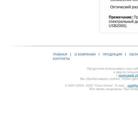
Оптический ра
Премечание:
Пр
спектральный д
USB2000).
ГЛАВНАЯ
О КОМПАНИИ
ПРОДУКЦИЯ
ОБЛА
КОНТАКТЫ
Продолжая использовать наш сайт
и других пользо
с
политикой о
Мы обрабатываем cookies, чтобы сдел
© 2007-2009. ООО "Сенс-Оптик". E-mail:
,
mail@e
Все права защищены. При копир