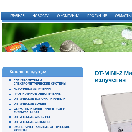
ГЛАВНАЯ
НОВОСТИ
О КОМПАНИИ
ПРОДУКЦИЯ
ОБЛАСТЬ
Каталог продукции
DT-MINI-2 М
излучения
СПЕКТРОМЕТРЫ И
СПЕКТРОМЕТРИЧЕСКИЕ СИСТЕМЫ
ИСТОЧНИКИ ИЗЛУЧЕНИЯ
ПРОГРАММНОЕ ОБЕСПЕЧЕНИЕ
ОПТИЧЕСКИЕ ВОЛОКНА И КАБЕЛИ
ОПТИЧЕСКИЕ ЗОНДЫ
ДЕРЖАТЕЛИ КЮВЕТ, ФИЛЬТРОВ И
КОЛЛИМАТОРОВ
ОПТИЧЕСКИЕ ФИЛЬТРЫ
ОПТИЧЕСКИЕ СЕНСОРЫ
ЭКСПЕРИМЕНТАЛЬНЫЕ ОПТИЧЕСКИЕ
КЮВЕТЫ