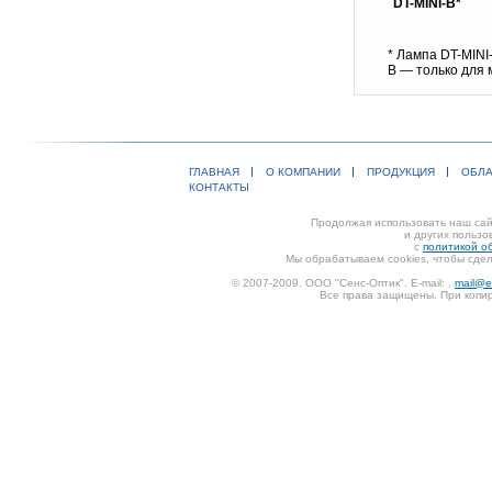
DT-MINI-B*
* Лампа DT-MINI
B — только для 
ГЛАВНАЯ
О КОМПАНИИ
ПРОДУКЦИЯ
ОБЛА
КОНТАКТЫ
Продолжая использовать наш сайт
и других пользо
с
политикой о
Мы обрабатываем cookies, чтобы сдел
© 2007-2009. ООО "Сенс-Оптик". E-mail:
,
mail@e
Все права защищены. При копир